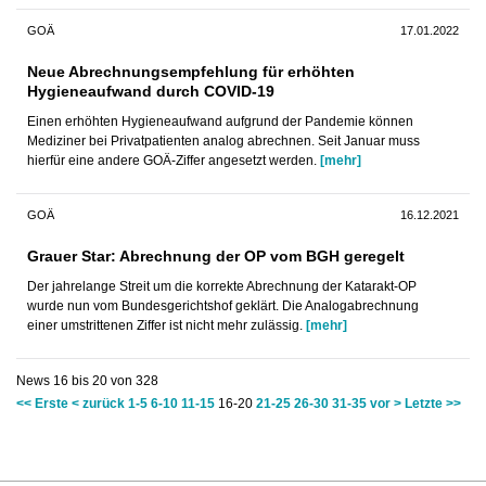
GOÄ
17.01.2022
Neue Abrechnungsempfehlung für erhöhten
Hygieneaufwand durch COVID-19
Einen erhöhten Hygieneaufwand aufgrund der Pandemie können
Mediziner bei Privatpatienten analog abrechnen. Seit Januar muss
hierfür eine andere GOÄ-Ziffer angesetzt werden.
[mehr]
GOÄ
16.12.2021
Grauer Star: Abrechnung der OP vom BGH geregelt
Der jahrelange Streit um die korrekte Abrechnung der Katarakt-OP
wurde nun vom Bundesgerichtshof geklärt. Die Analogabrechnung
einer umstrittenen Ziffer ist nicht mehr zulässig.
[mehr]
News 16 bis 20 von 328
<< Erste
< zurück
1-5
6-10
11-15
16-20
21-25
26-30
31-35
vor >
Letzte >>